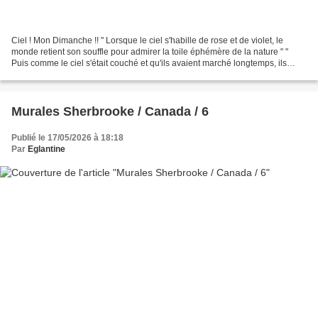
Ciel ! Mon Dimanche !! " Lorsque le ciel s'habille de rose et de violet, le
monde retient son souffle pour admirer la toile éphémère de la nature " "
Puis comme le ciel s'était couché et qu'ils avaient marché longtemps, ils
s'assirent sur un banc, sans...
Murales Sherbrooke / Canada / 6
Publié le 17/05/2026 à 18:18
Par
Eglantine