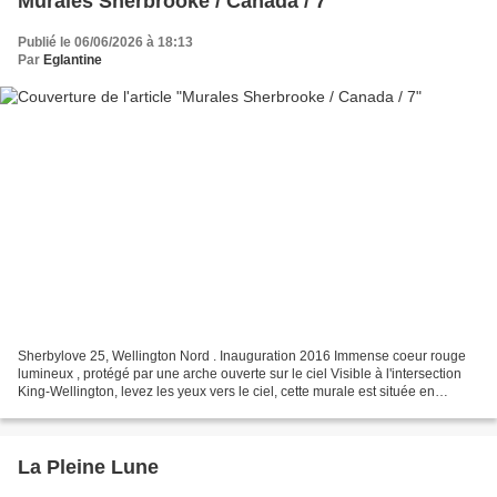
Murales Sherbrooke / Canada / 7
Publié le 06/06/2026 à 18:13
Par
Eglantine
Sherbylove 25, Wellington Nord . Inauguration 2016 Immense coeur rouge
lumineux , protégé par une arche ouverte sur le ciel Visible à l'intersection
King-Wellington, levez les yeux vers le ciel, cette murale est située en
hauteur A la tombée de la nuit,...
La Pleine Lune