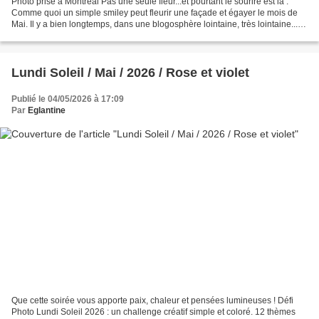
Photo prise à Montréal Pas une seule fleur...et pourtant le sourire est là .
Comme quoi un simple smiley peut fleurir une façade et égayer le mois de
Mai. Il y a bien longtemps, dans une blogosphère lointaine, très lointaine...
vivait un drôle de petit...
Lundi Soleil / Mai / 2026 / Rose et violet
Publié le 04/05/2026 à 17:09
Par
Eglantine
Que cette soirée vous apporte paix, chaleur et pensées lumineuses ! Défi
Photo Lundi Soleil 2026 : un challenge créatif simple et coloré. 12 thèmes