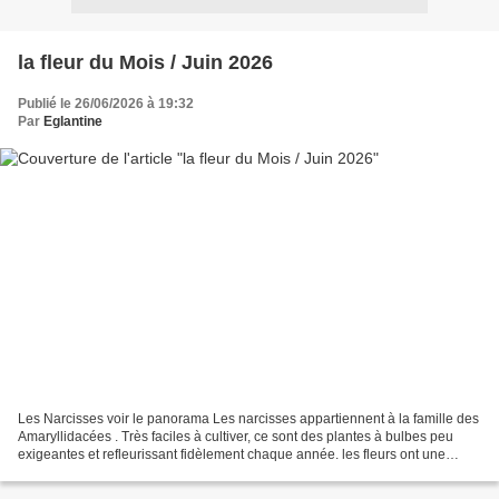
la fleur du Mois / Juin 2026
Publié le 26/06/2026 à 19:32
Par
Eglantine
Les Narcisses voir le panorama Les narcisses appartiennent à la famille des
Amaryllidacées . Très faciles à cultiver, ce sont des plantes à bulbes peu
exigeantes et refleurissant fidèlement chaque année. les fleurs ont une
coupe en trompette plus on moins...