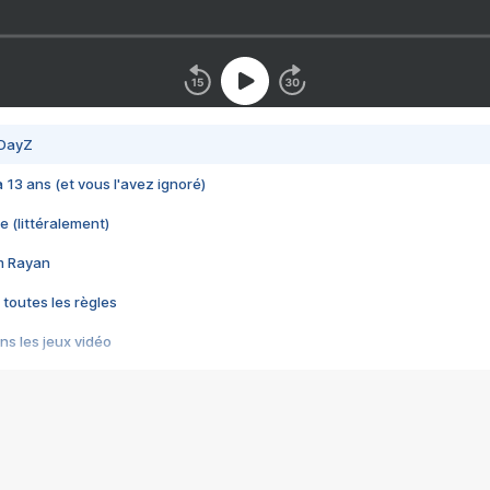
 DayZ
 a 13 ans (et vous l'avez ignoré)
e (littéralement)
im Rayan
 toutes les règles
s les jeux vidéo
us choquant de Rockstar ? - Le scandale BULLY
e plus moche de Steam
du RÊVE tourne au CAUCHEMAR