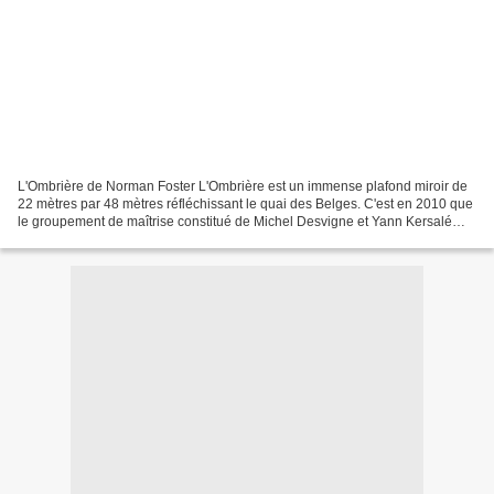
L'Ombrière de Norman Foster L'Ombrière est un immense plafond miroir de
22 mètres par 48 mètres réfléchissant le quai des Belges. C'est en 2010 que
le groupement de maîtrise constitué de Michel Desvigne et Yann Kersalé
remporte le concours pour le réaménagement...