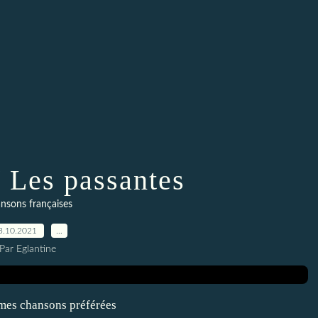
/ Les passantes
nsons françaises
3.10.2021
…
Par Eglantine
 mes chansons préférées