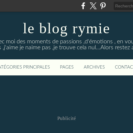
le blog rymie
ec moi des moments de passions ,d'émotions , en vou
s ,j'aime je naime pas ,je trouve cela nul...Alors restez
ATÉGORIES PRINCIPALES
PAGES
ARCHIVES
CONTAC
Publicité