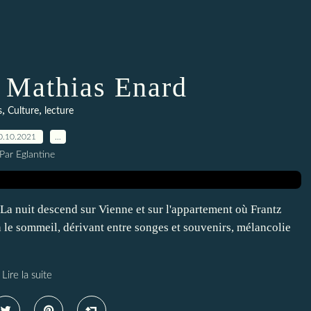
/ Mathias Enard
,
,
s
Culture
lecture
0.10.2021
…
Par Eglantine
a nuit descend sur Vienne et sur l'appartement où Frantz
n le sommeil, dérivant entre songes et souvenirs, mélancolie
Lire la suite