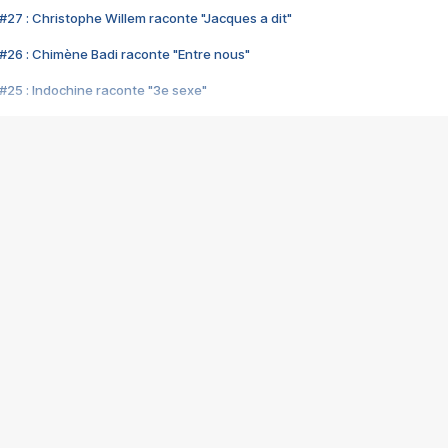
#27 : Christophe Willem raconte "Jacques a dit"
#26 : Chimène Badi raconte "Entre nous"
#25 : Indochine raconte "3e sexe"
#24 : Zaho raconte "C'est chelou"
#23 : Patrick Bruel raconte "Au café des délices"
#22 : Kyo raconte "Le chemin"
#21 : Nolwenn Leroy raconte "Cassé"
#20 : Patrick Hernandez raconte "Born to be alive"
#19 : Lorie raconte "Près de moi"
#18 : Michael Jones raconte "A nos actes manqués" (avec Jean-Jacque
#17 : Khaled raconte "Aïcha"
#16 : Corneille raconte "Parce qu'on vient de loin"