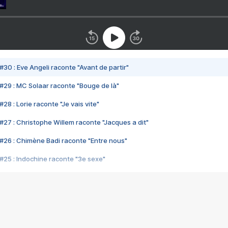
#30 : Eve Angeli raconte "Avant de partir"
#29 : MC Solaar raconte "Bouge de là"
28 : Lorie raconte "Je vais vite"
#27 : Christophe Willem raconte "Jacques a dit"
#26 : Chimène Badi raconte "Entre nous"
#25 : Indochine raconte "3e sexe"
#24 : Zaho raconte "C'est chelou"
#23 : Patrick Bruel raconte "Au café des délices"
#22 : Kyo raconte "Le chemin"