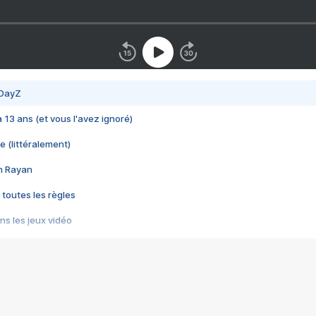
 DayZ
 a 13 ans (et vous l'avez ignoré)
e (littéralement)
im Rayan
 toutes les règles
s les jeux vidéo
us choquant de Rockstar ? - Le scandale BULLY
e plus moche de Steam
du RÊVE tourne au CAUCHEMAR