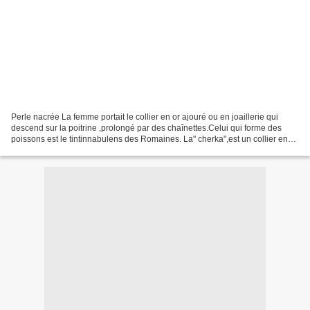
Perle nacrée La femme portait le collier en or ajouré ou en joaillerie qui
descend sur la poitrine ,prolongé par des chaînettes.Celui qui forme des
poissons est le tintinnabulens des Romaines. La" cherka",est un collier en
paillettes d'or passées dans...