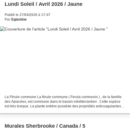
Lundi Soleil / Avril 2026 / Jaune
Publié le 27/04/2026 à 17:47
Par
Eglantine
La Férule commune La férule commune ( Ferula communis ) , de la famille
des Apiacées, est commune dans le bassin méditerranéen . Cette espèce
est très toxique. La plante entière possède des propriétés anticoagulantes
qui provoquent des hémorragies chez...
Murales Sherbrooke / Canada / 5