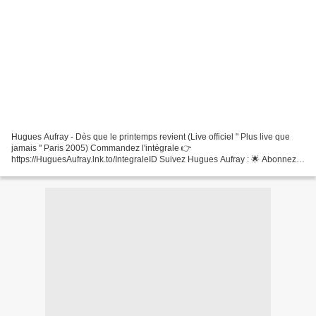
Hugues Aufray - Dès que le printemps revient (Live officiel " Plus live que
jamais " Paris 2005) Commandez l'intégrale 👉
https://HuguesAufray.lnk.to/IntegraleID Suivez Hugues Aufray : 🌟 Abonnez-
vous à la chaîne YouTube :
https://www.youtube.com/channel/UC59Knz1567FX_ihl0K0L9-g...