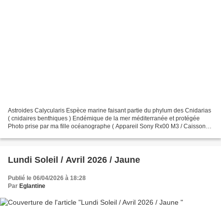
Astroides Calycularis Espèce marine faisant partie du phylum des Cnidarias
( cnidaires benthiques ) Endémique de la mer méditerranée et protégée
Photo prise par ma fille océanographe ( Appareil Sony Rx00 M3 / Caisson
Ikelit Ici le lien de Bernie Défi...
Lundi Soleil / Avril 2026 / Jaune
Publié le 06/04/2026 à 18:28
Par
Eglantine