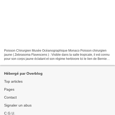
Poisson Chirurgien Musée Océanographique Monaco Poisson chirurgien
jaune ( Zebrasoma Flavescens ) : Visible dans la salle tropicale, il est connu
pour son corps jaune éclatant et son régime herbivore Ici le lien de Bernie
Défi Photo Lundi Soleil 2026...
Hébergé par Overblog
Top articles
Pages
Contact
Signaler un abus
C.G.U.