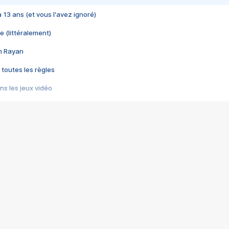
 a 13 ans (et vous l'avez ignoré)
e (littéralement)
im Rayan
 toutes les règles
s les jeux vidéo
us choquant de Rockstar ? - Le scandale BULLY
e plus moche de Steam
du RÊVE tourne au CAUCHEMAR
pendant 8 heures
it… à tort
umiliés par un jeu vidéo
ire - Final Fantasy 8