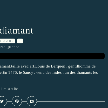
diamant
0.08.2008
…
Par Eglantine
iamant.taillé avec art.Louis de Berquen , gentilhomme de
age.En 1476, le Sancy , venu des Indes , un des diamants les
Lire la suite