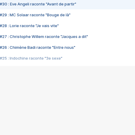
#30 : Eve Angeli raconte "Avant de partir"
#29 : MC Solaar raconte "Bouge de là"
28 : Lorie raconte "Je vais vite"
#27 : Christophe Willem raconte "Jacques a dit"
#26 : Chimène Badi raconte "Entre nous"
#25 : Indochine raconte "3e sexe"
#24 : Zaho raconte "C'est chelou"
#23 : Patrick Bruel raconte "Au café des délices"
#22 : Kyo raconte "Le chemin"
#21 : Nolwenn Leroy raconte "Cassé"
#20 : Patrick Hernandez raconte "Born to be alive"
#19 : Lorie raconte "Près de moi"
#18 : Michael Jones raconte "A nos actes manqués" (avec Jean-Jacque