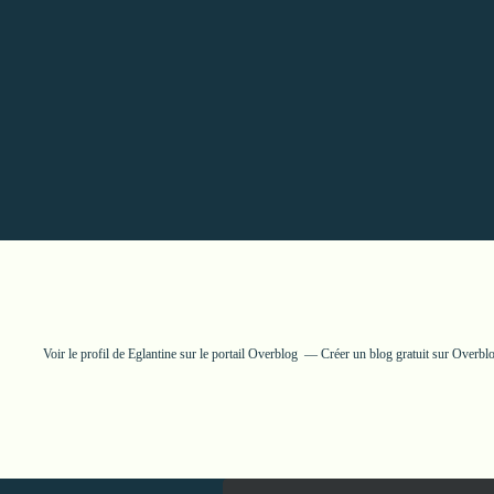
Voir le profil de
Eglantine
sur le portail Overblog
Créer un blog gratuit sur Overbl