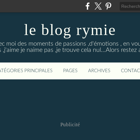
le blog rymie
ec moi des moments de passions ,d'émotions , en vou
s ,j'aime je naime pas ,je trouve cela nul...Alors restez
ATÉGORIES PRINCIPALES
PAGES
ARCHIVES
CONTAC
Publicité