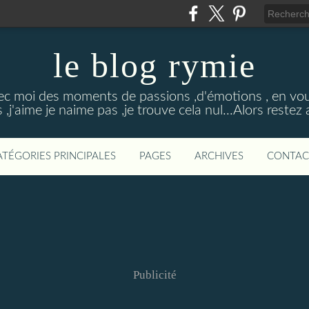
le blog rymie
ec moi des moments de passions ,d'émotions , en vou
s ,j'aime je naime pas ,je trouve cela nul...Alors restez
ATÉGORIES PRINCIPALES
PAGES
ARCHIVES
CONTAC
Publicité