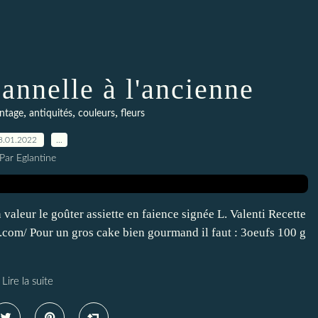
nnelle à l'ancienne
,
,
,
intage
antiquités
couleurs
fleurs
8.01.2022
…
Par Eglantine
aleur le goûter assiette en faience signée L. Valenti Recette
com/ Pour un gros cake bien gourmand il faut : 3oeufs 100 g
Lire la suite