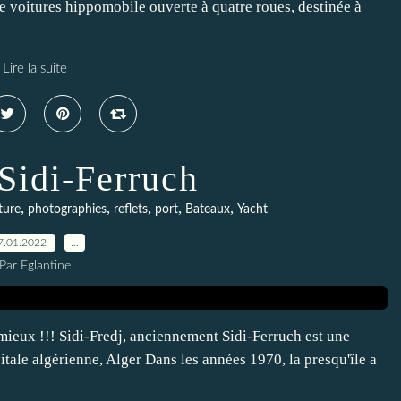
e voitures hippomobile ouverte à quatre roues, destinée à
Lire la suite
 Sidi-Ferruch
,
,
,
,
,
ture
photographies
reflets
port
Bateaux
Yacht
7.01.2022
…
Par Eglantine
t mieux !!! Sidi-Fredj, anciennement Sidi-Ferruch est une
pitale algérienne, Alger Dans les années 1970, la presqu'île a