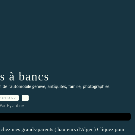
s à bancs
,
,
,
n de l'automobile genève
antiquités
famille
photographies
2.01.2022
…
Par Eglantine
chez mes grands-parents ( hauteurs d'Alger ) Cliquez pour