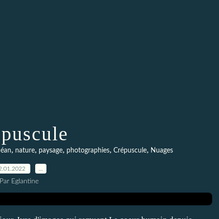
puscule
,
,
,
,
,
céan
nature
paysage
photographies
Crépuscule
Nuages
2.01.2022
…
Par Eglantine