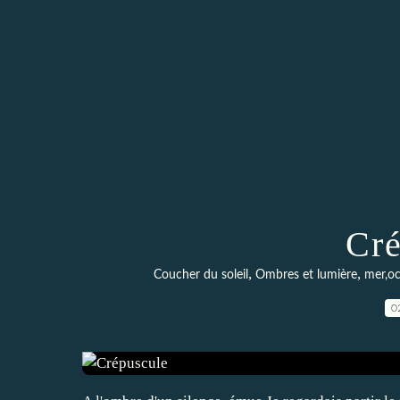
Cré
,
,
Coucher du soleil
Ombres et lumière
mer,o
0