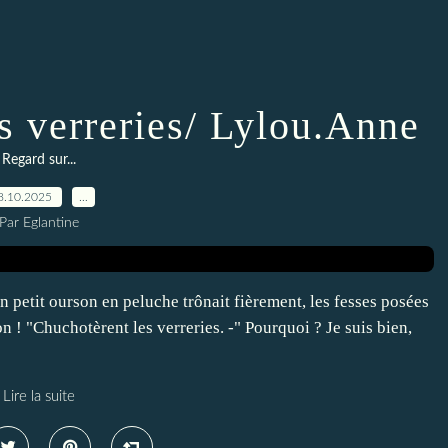
es verreries/ Lylou.Anne
Regard sur...
8.10.2025
…
Par Eglantine
un petit ourson en peluche trônait fièrement, les fesses posées
on ! "Chuchotèrent les verreries. -" Pourquoi ? Je suis bien,
Lire la suite