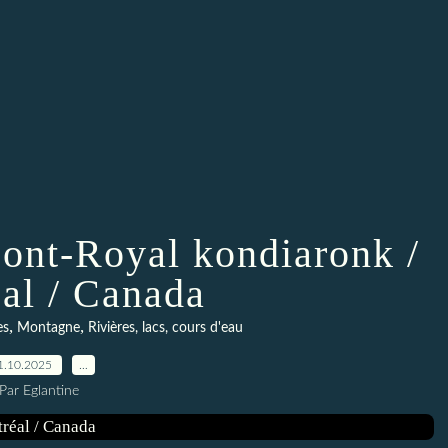
ont-Royal kondiaronk /
al / Canada
,
,
es
Montagne
Rivières, lacs, cours d'eau
1.10.2025
…
Par Eglantine