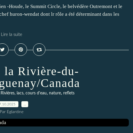
en -Houde, le Summit Circle, le belvédère Outremont et le
hef huron-wendat dont lr rôle a été déterminant dans les
Lire la suite
 la Rivière-du-
guenay/Canada
,
,
,
Rivières, lacs, cours d'eau
nature
reflets
7.10.2025
…
Par Eglantine