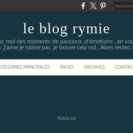
le blog rymie
ec moi des moments de passions ,d'émotions , en vou
s ,j'aime je naime pas ,je trouve cela nul...Alors restez
ATÉGORIES PRINCIPALES
PAGES
ARCHIVES
CONTAC
Publicité