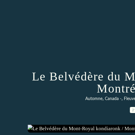
Le Belvédère du M
Montré
,
,
Automne
Canada -
Fleuv
2