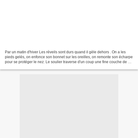
Par un matin d'hiver Les réveils sont durs quand il gèle dehors . On a les
pieds gelés, on enfonce son bonnet sur les oreilles, on remonte son écharpe
pour se protéger le nez. Le soulier traverse d'un coup une fine couche de gel
et remonte en se remplissant....