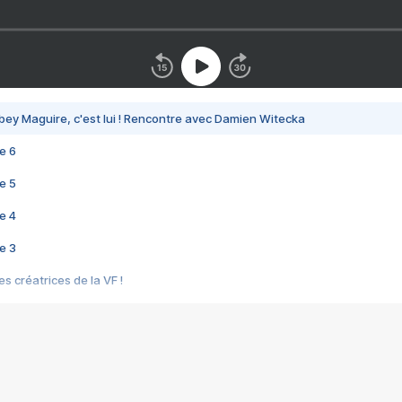
bey Maguire, c'est lui ! Rencontre avec Damien Witecka
e 6
e 5
e 4
e 3
s créatrices de la VF !
e 2
e 1
e Mektoub My Love arrive enfin ! Rencontre avec Shaïn Boumedine et Sal