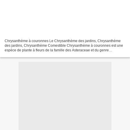
Chrysanthème à couronnes Le Chrysanthème des jardins, Chrysanthème
des jardins, Chrysanthème Comestible Chrysanthème à couronnes est une
espèce de plante à fleurs de la famille des Asteraceae et du genre
Glébionis, d'origine méditerranéenne, comestible...