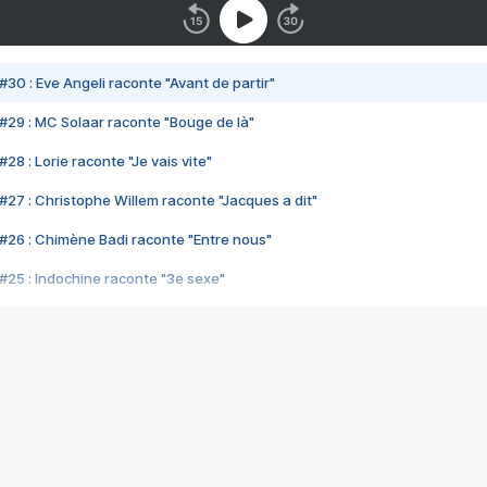
#30 : Eve Angeli raconte "Avant de partir"
#29 : MC Solaar raconte "Bouge de là"
28 : Lorie raconte "Je vais vite"
#27 : Christophe Willem raconte "Jacques a dit"
#26 : Chimène Badi raconte "Entre nous"
#25 : Indochine raconte "3e sexe"
#24 : Zaho raconte "C'est chelou"
#23 : Patrick Bruel raconte "Au café des délices"
#22 : Kyo raconte "Le chemin"
#21 : Nolwenn Leroy raconte "Cassé"
#20 : Patrick Hernandez raconte "Born to be alive"