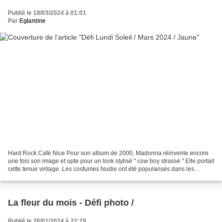
Publié le 18/03/2024 à 01:01
Par
Eglantine
Hard Rock Café Nice Pour son album de 2000, Madonna réinvente encore
une fois son image et opte pour un look stylisé " cow boy strassé " Elle portait
cette tenue vintage. Les costumes Nudie ont été popularisés dans les
années 60 et 70 par les artistes...
La fleur du mois - Défi photo /
Publié le 26/01/2024 à 22:29