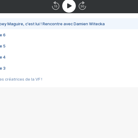
bey Maguire, c'est lui ! Rencontre avec Damien Witecka
e 6
e 5
e 4
e 3
s créatrices de la VF !
e 2
e 1
e Mektoub My Love arrive enfin ! Rencontre avec Shaïn Boumedine et Sal
i : après Toni en famille
elle réalise le bouleversant Dites lui que je l'aime