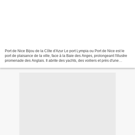
Port de Nice Bijou de la Côte d'Azur Le port Lympia ou Port de Nice est le
port de plaisance de la ville, face à la Baie des Anges, prolongeant l'illustre
promenade des Anglais. Il abrite des yachts, des voiliers et près d'une
centaine de barques traditionnelles...