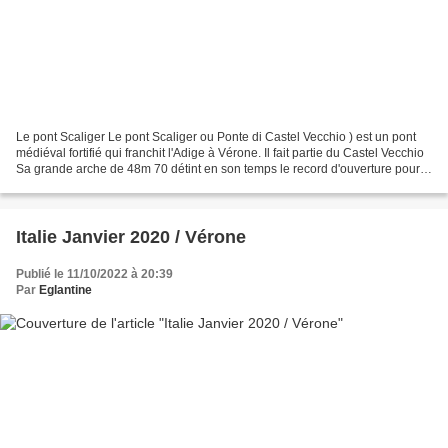
Le pont Scaliger Le pont Scaliger ou Ponte di Castel Vecchio ) est un pont
médiéval fortifié qui franchit l'Adige à Vérone. Il fait partie du Castel Vecchio
Sa grande arche de 48m 70 détint en son temps le record d'ouverture pour
un pont en arc . Le pont...
Italie Janvier 2020 / Vérone
Publié le 11/10/2022 à 20:39
Par
Eglantine