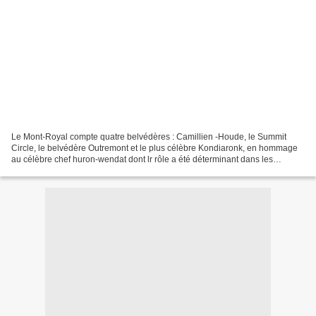
Le Mont-Royal compte quatre belvédères : Camillien -Houde, le Summit
Circle, le belvédère Outremont et le plus célèbre Kondiaronk, en hommage
au célèbre chef huron-wendat dont lr rôle a été déterminant dans les
négociations ayant mené à la signature,...