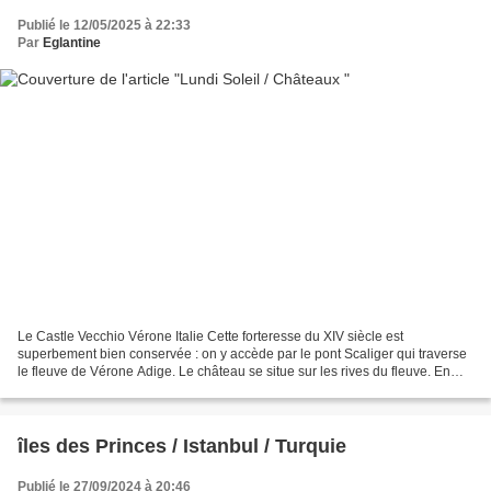
Publié le 12/05/2025 à 22:33
Par
Eglantine
Le Castle Vecchio Vérone Italie Cette forteresse du XIV siècle est
superbement bien conservée : on y accède par le pont Scaliger qui traverse
le fleuve de Vérone Adige. Le château se situe sur les rives du fleuve. En
entrant par une porte imposante, on...
îles des Princes / Istanbul / Turquie
Publié le 27/09/2024 à 20:46