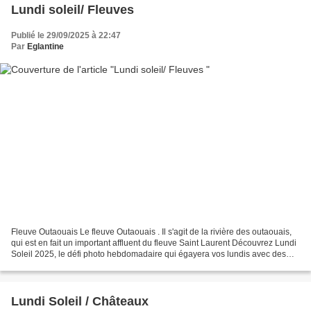
Lundi soleil/ Fleuves
Publié le 29/09/2025 à 22:47
Par
Eglantine
Fleuve Outaouais Le fleuve Outaouais . Il s'agit de la rivière des outaouais,
qui est en fait un important affluent du fleuve Saint Laurent Découvrez Lundi
Soleil 2025, le défi photo hebdomadaire qui égayera vos lundis avec des
thèmes colorés et inspirants....
Lundi Soleil / Châteaux