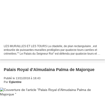
LES MURAILLES ET LES TOURS La citadelle, de plan rectangulaire , est
entourée de puissantes murailles protégées par quatorze tours carrées et
crénelées."" Le Palais du Seigneur Roi" est défendu par quatorze tours et un
donjon , ou Tour de l'Ange La tour...
Palais Royal d'Almudaina Palma de Majorque
Publié le 13/11/2018 à 18:43
Par
Eglantine