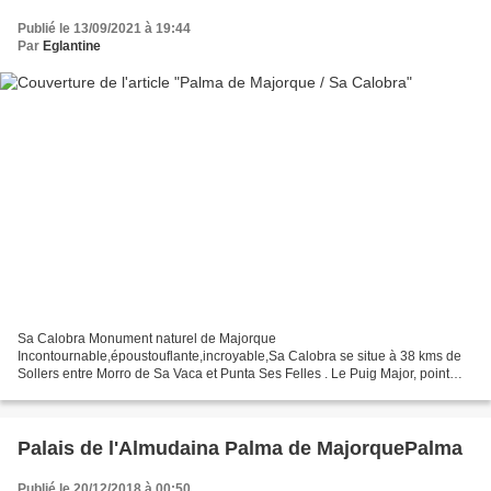
Publié le 13/09/2021 à 19:44
Par
Eglantine
Sa Calobra Monument naturel de Majorque
Incontournable,époustouflante,incroyable,Sa Calobra se situe à 38 kms de
Sollers entre Morro de Sa Vaca et Punta Ses Felles . Le Puig Major, point
culminant de Majorque et même des Baléares avec ses 1445 mètres,...
Palais de l'Almudaina Palma de MajorquePalma
Publié le 20/12/2018 à 00:50