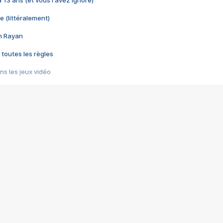
 a 13 ans (et vous l'avez ignoré)
e (littéralement)
im Rayan
 toutes les règles
s les jeux vidéo
us choquant de Rockstar ? - Le scandale BULLY
e plus moche de Steam
du RÊVE tourne au CAUCHEMAR
pendant 8 heures
it… à tort
umiliés par un jeu vidéo
ire - Final Fantasy 8
ti un empire - Age of Empires