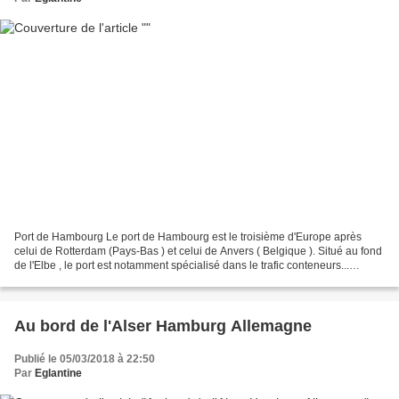
Port de Hambourg Le port de Hambourg est le troisième d'Europe après
celui de Rotterdam (Pays-Bas ) et celui de Anvers ( Belgique ). Situé au fond
de l'Elbe , le port est notamment spécialisé dans le trafic conteneurs...
cliquez sur l'image pour voir...
Au bord de l'Alser Hamburg Allemagne
Publié le 05/03/2018 à 22:50
Par
Eglantine