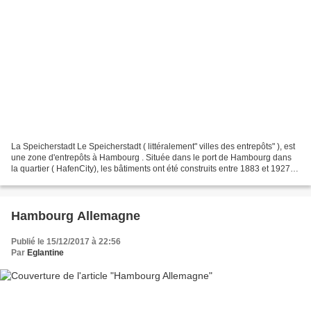
La Speicherstadt Le Speicherstadt ( littéralement" villes des entrepôts" ), est
une zone d'entrepôts à Hambourg . Située dans le port de Hambourg dans
la quartier ( HafenCity), les bâtiments ont été construits entre 1883 et 1927
pour une surface d'environ...
Hambourg Allemagne
Publié le 15/12/2017 à 22:56
Par
Eglantine