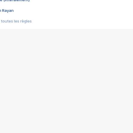
im Rayan
 toutes les règles
s les jeux vidéo
us choquant de Rockstar ? - Le scandale BULLY
e plus moche de Steam
du RÊVE tourne au CAUCHEMAR
pendant 8 heures
it… à tort
umiliés par un jeu vidéo
ire - Final Fantasy 8
ti un empire - Age of Empires
story DOFUS