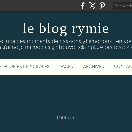
le blog rymie
ec moi des moments de passions ,d'émotions , en vou
s ,j'aime je naime pas ,je trouve cela nul...Alors restez
ATÉGORIES PRINCIPALES
PAGES
ARCHIVES
CONTAC
Publicité