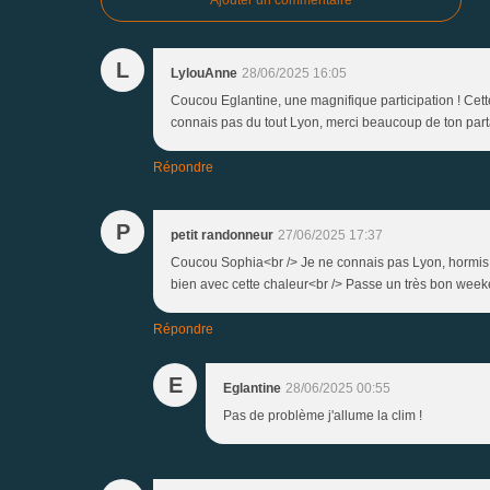
Ajouter un commentaire
L
LylouAnne
28/06/2025 16:05
Coucou Eglantine, une magnifique participation ! Cette
connais pas du tout Lyon, merci beaucoup de ton parta
Répondre
P
petit randonneur
27/06/2025 17:37
Coucou Sophia<br /> Je ne connais pas Lyon, hormis le
bien avec cette chaleur<br /> Passe un très bon week
Répondre
E
Eglantine
28/06/2025 00:55
Pas de problème j'allume la clim !